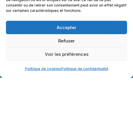
consentir ou de retirer son consentement peut avoir un effet négatif
sur certaines caractéristiques et fonctions.
Préparer ma visite
Accepter
Refuser

Voir les préférences
Professionnel de la santé
Politique de cookies
Politique de confidentialité

Mes résultats