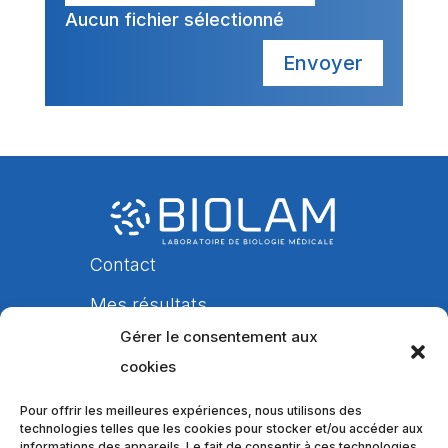
Aucun fichier sélectionné
Envoyer
Contact
Mes résultats
Gérer le consentement aux
Nos laboratoires
cookies
Patients
Pour offrir les meilleures expériences, nous utilisons des
Professionnels de la santé
technologies telles que les cookies pour stocker et/ou accéder aux
informations des appareils. Le fait de consentir à ces technologies