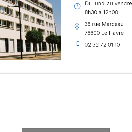
Du lundi au vendre
}
8h30 à 12h00.
36 rue Marceau

76600 Le Havre

02 32 72 01 10